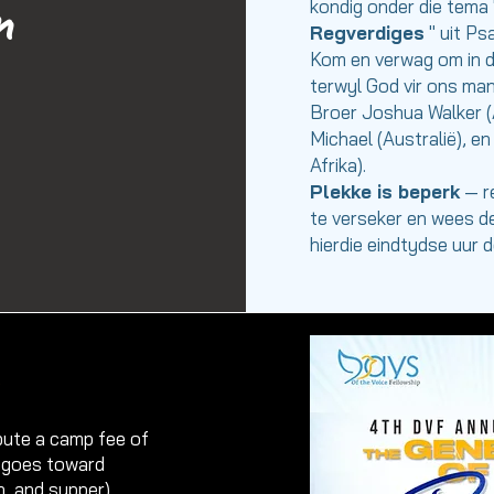
n
kondig onder die tema 
Regverdiges
" uit Ps
Kom en verwag om in 
terwyl God vir ons ma
Broer Joshua Walker (
Michael (Australië), e
Afrika).
Plekke is beperk
— r
te verseker en wees de
hierdie eindtydse uur 
bute a camp fee of
 goes toward
h, and supper),