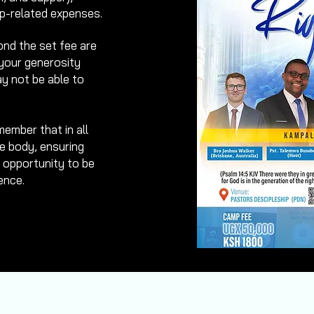
-related expenses.
ond the set fee are
your generosity
y not be able to
ember that in all
e body, ensuring
 opportunity to be
ence.