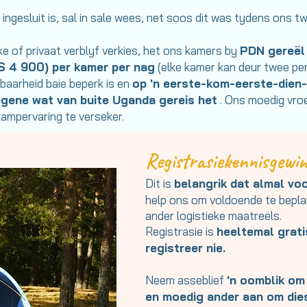
d ingesluit is, sal in sale wees, net soos dit was tydens on
ke of privaat verblyf verkies, het ons kamers by
PDN gereël
S 4 900) per kamer per nag
(elke kamer kan deur twee pe
baarheid baie beperk is en
op 'n eerste-kom-eerste-dien-
iegene wat van buite Uganda gereis het
. Ons moedig vro
kampervaring te verseker.
Registrasiekennisgewi
Dit is
belangrik dat almal vo
help ons om voldoende te bepla
ander logistieke maatreëls.
Registrasie is
heeltemal grati
registreer nie.
Neem asseblief
'n oomblik om
en moedig ander aan om die