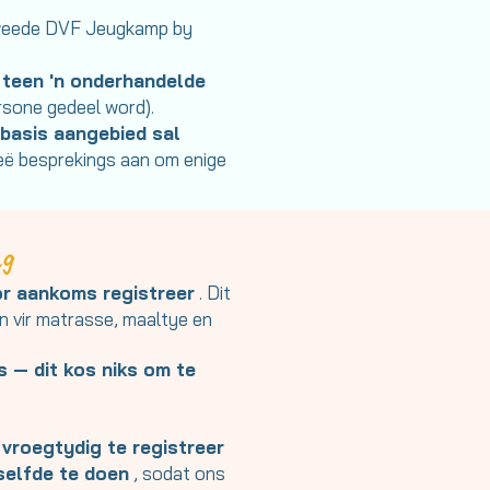
s tweede DVF Jeugkamp by
 teen 'n onderhandelde
rsone gedeel word).
basis aangebied sal
eë besprekings aan om enige
ng
or aankoms registreer
. Dit
n vir matrasse, maaltye en
s — dit kos niks om te
 vroegtydig te registreer
selfde te doen
, sodat ons