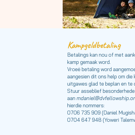
Kampgeldbetaling
Betalings kan nou of met aan
kamp gemaak word.
Vroeë betaling word aangemoe
aangesien dit ons help om die
uitgawes glad te beplan en te 
Stuur asseblief besonderhede 
aan
mdaniel@dvfellowship.o
hierdie nommers:
0706 735 909 (Daniel Mugish
0704 647 948 (Yoweri Talem