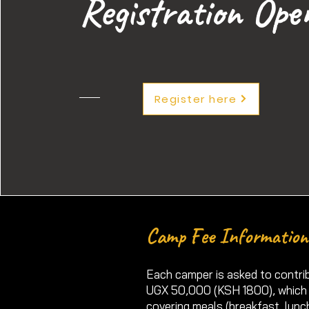
Registration Ope
Register here
Camp Fee Information
Each camper is asked to contri
UGX 50,000 (KSH 1800), which
covering meals (breakfast, lunc