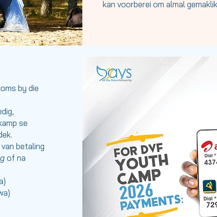
kan voorberei om almal gemaklik
koms by die
dig,
 kamp se
dek.
van betaling
rg
of na
a)
wa)