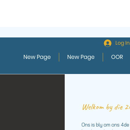
Log In
New Page
New Page
OOR
Welkom by die 
Ons is bly om ons 4de