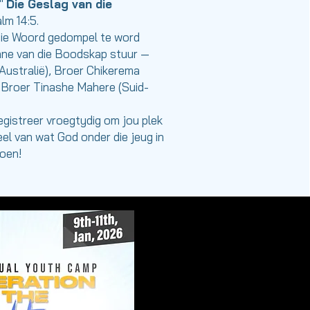
"
Die Geslag van die
alm 14:5.
die Woord gedompel te word
nne van die Boodskap stuur —
Australië), Broer Chikerema
n Broer Tinashe Mahere (Suid-
egistreer vroegtydig om jou plek
el van wat God onder die jeug in
doen!