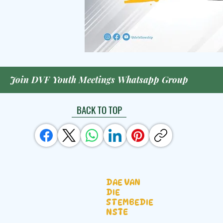
Join DVF Youth Meetings Whatsapp Group
BACK TO TOP
DAE VAN
DIE
STEMBEDIE
NSTE