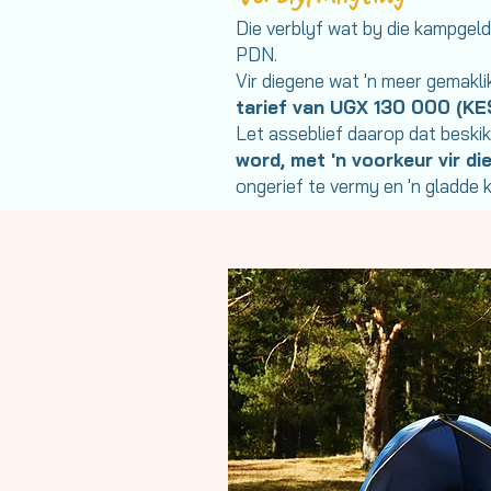
Die verblyf wat by die kampgel
PDN.
Vir diegene wat 'n meer gemakli
tarief van UGX 130 000 (KE
Let asseblief daarop dat beskik
word, met 'n voorkeur vir d
ongerief te vermy en 'n gladde 