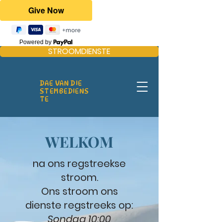
Powered by
STROOMDIENSTE
DAE VAN DIE
STEMBEDIENS
TE
WELKOM
na ons regstreekse
stroom.
Ons stroom ons
dienste regstreeks op:
Sondag 10:00