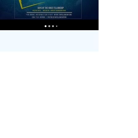
DAE VAN
DIE
STEMBEDIE
NSTE
Prestige Hotel Main Hall Mbalwa,
Namugongo Rd | POSBUS 43 GPO
Kampala, Uganda |
info@dvfellowship.org
| Tel:
+256 755
097000