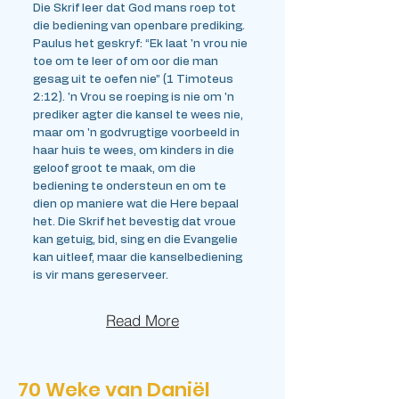
Die Skrif leer dat God mans roep tot
die bediening van openbare prediking.
Paulus het geskryf: “Ek laat 'n vrou nie
toe om te leer of om oor die man
gesag uit te oefen nie” (1 Timoteus
2:12). 'n Vrou se roeping is nie om 'n
prediker agter die kansel te wees nie,
maar om 'n godvrugtige voorbeeld in
haar huis te wees, om kinders in die
geloof groot te maak, om die
bediening te ondersteun en om te
dien op maniere wat die Here bepaal
het. Die Skrif het bevestig dat vroue
kan getuig, bid, sing en die Evangelie
kan uitleef, maar die kanselbediening
is vir mans gereserveer.
Read More
70 Weke van Daniël