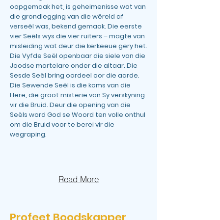
oopgemaak het, is geheimenisse wat van
die grondlegging van die wêreld af
verseël was, bekend gemaak. Die eerste
vier Seëls wys die vier ruiters – magte van
misleiding wat deur die kerkeeue gery het.
Die Vyfde Seël openbaar die siele van die
Joodse martelare onder die altaar. Die
Sesde Seël bring oordeel oor die aarde.
Die Sewende Seël is die koms van die
Here, die groot misterie van Sy verskyning
vir die Bruid. Deur die opening van die
Seëls word God se Woord ten volle onthul
om die Bruid voor te berei vir die
wegraping.
Read More
Profeet Boodskapper