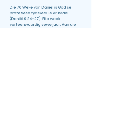
Die 70 Weke van Daniël is God se
profetiese tydskedule vir Israel
(Daniël 9:24–27). Elke week
verteenwoordig sewe jaar. Van die
bevel om Jerusalem te herbou tot die
koms van die Messias was dit 69 weke
(483 jaar). In die middel van die 70ste
week – na 69½ weke – is Christus by
Golgota afgesny, wat die offer vervul
het en die daaglikse offerande laat
ophou het. Op daardie stadium het
God die profetiese horlosie vir Israel
stilgehou en Hom na die Heidene in
die Kerkeeue gewend. Wat oorbly, is
die laaste 3½ jaar, die laaste halwe
week, wanneer God weer eens met
die Jode sal handel deur die
bediening van die twee profete van
Openbaring 11. Dit sal plaasvind nadat
die Bruid weggeraap is, tydens die
Groot Verdrukking, voordat Christus
met Sy heiliges terugkeer.