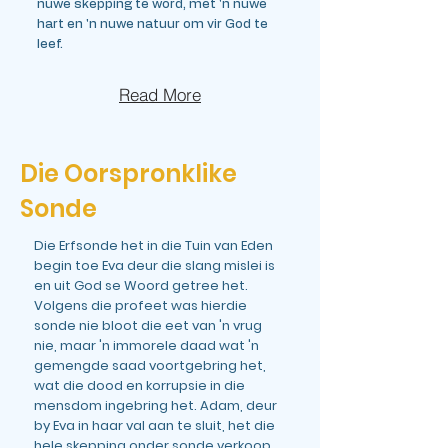
nuwe skepping te word, met 'n nuwe
hart en 'n nuwe natuur om vir God te
leef.
Read More
Die Oorspronklike
Sonde
Die Erfsonde het in die Tuin van Eden
begin toe Eva deur die slang mislei is
en uit God se Woord getree het.
Volgens die profeet was hierdie
sonde nie bloot die eet van 'n vrug
nie, maar 'n immorele daad wat 'n
gemengde saad voortgebring het,
wat die dood en korrupsie in die
mensdom ingebring het. Adam, deur
by Eva in haar val aan te sluit, het die
hele skepping onder sonde verkoop.