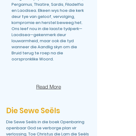
Pergamus, Thiatire, Sardis, Filadelfia
en Laodisea. Elkeen wys hoe die kerk
deur tye van geloof, vervolging,
kompromie en herstel beweeg het.
Ons leef nou in die laaste tydperk—
Laodisea—gekenmerk deur
louwarmheid, maar ook die tyd
wanneer die Aandlig skyn om die
Bruid terug te roep na die
oorspronklike Woord.
Read More
Die Sewe Seëls
Die Sewe Seëls in die boek Openbaring
openbaar God se verborge plan vir
verlossing. Toe Christus die Lam die Seëls