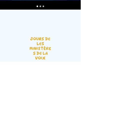
JOURS DE
LES
MINISTÈRE
S DE LA
VOIX
Hôtel Prestige Hall principal Mbalwa,
chemin Namugongo | PO BOX 43 GPO
Kampala, Ouganda |
info@dvfellowship.org
| Tél :
+256 755
097000
Service Times:
Sunday: 10 AM - 1 PM |
Wednesday: 6 PM - 8 PM | Last Monthly
Friday: 10 PM - 4 AM