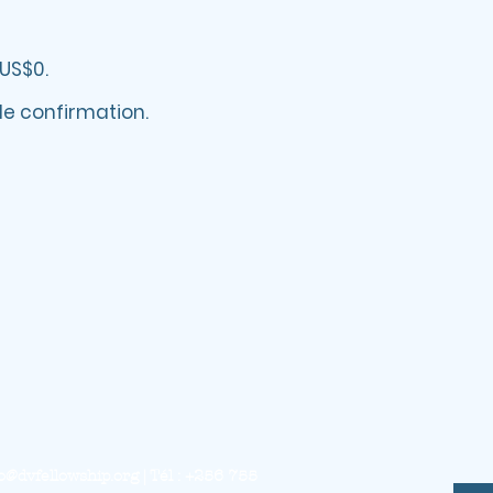
US$0.
de confirmation.
o@dvfellowship.org
| Tél : +256 755