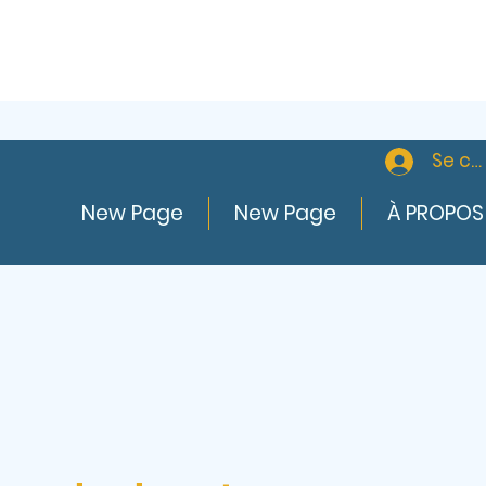
Se co
New Page
New Page
À PROPOS