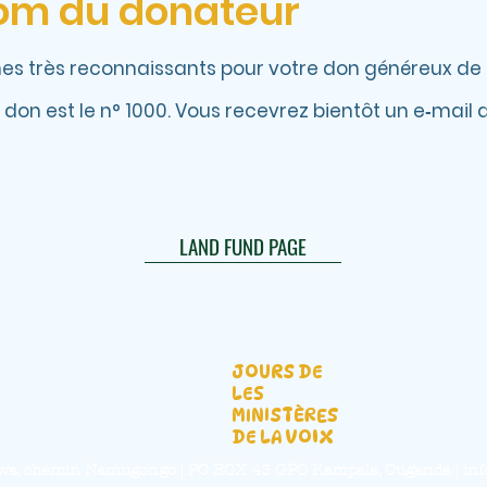
om du donateur
s très reconnaissants pour votre don généreux de 
don est le n° 1000. Vous recevrez bientôt un e‑mail 
LAND FUND PAGE
JOURS DE
LES
MINISTÈRES
DE LA VOIX
balwa, chemin Namugongo | PO BOX 43 GPO Kampala, Ouganda |
inf