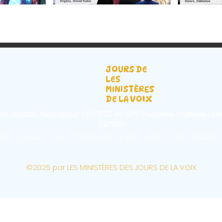
JOURS DE
LES
MINISTÈRES
DE LA VOIX
balwa, chemin Namugongo | PO BOX 43 GPO Kampala, Ouganda |
inf
097000
ay: 10 AM - 1 PM | Wednesday: 6 PM - 8 PM | Last Monthly 
©2025 par LES MINISTÈRES DES JOURS DE LA VOIX.