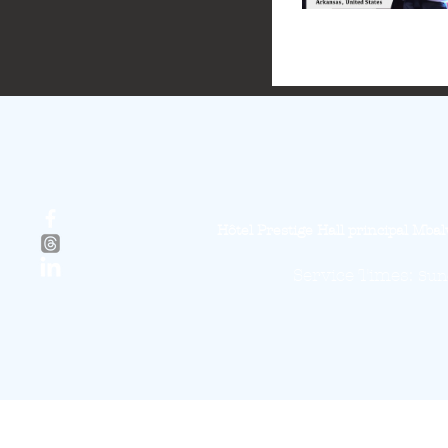
Hôtel Prestige Hall principal M
Service Times:
Sund