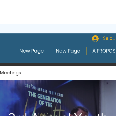
Se co
New Page
New Page
À PROPOS
 Meetings