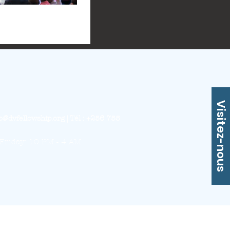
Visitez-nous
o@dvfellowship.org
| Tél : +256 755
Friday: 10 PM - 4 AM