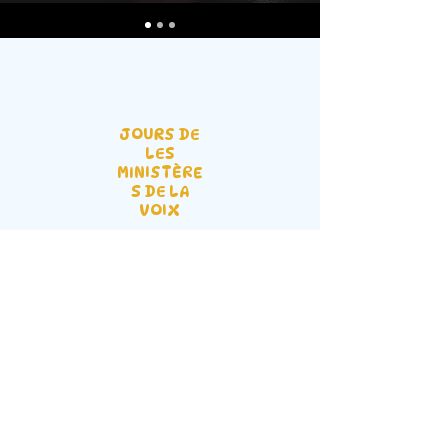
JOURS DE
LES
MINISTÈRE
S DE LA
VOIX
Hôtel Prestige Hall principal Mbalwa,
chemin Namugongo | PO BOX 43 GPO
Kampala, Ouganda |
info@dvfellowship.org
| Tél :
+256 755
097000
Service Times:
Sunday: 10 AM - 1 PM |
Wednesday: 6 PM - 8 PM | Last Monthly
Friday: 10 PM - 4 AM