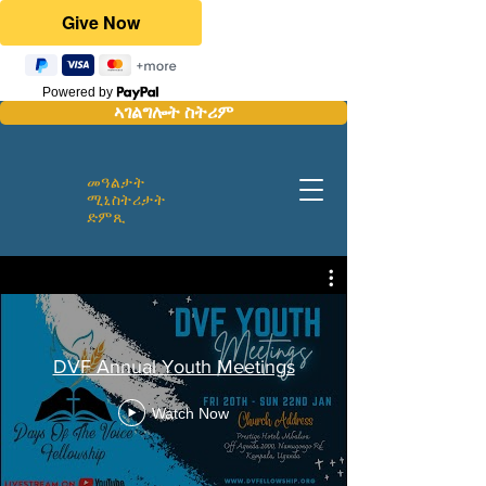
Powered by
ኣገልግሎት ስትሪም
መዓልታት
ሚኒስትሪታት
ድምጺ
DVF Annual Youth Meetings
Watch Now