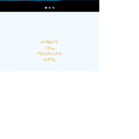
መዓልታት
ናይ...
ሚኒስትሪታት
ድምጺ
ፕረስቲጅ ሆቴል ቀንዲ ኣዳራሽ ምባልዋ፡ ናሙጎንጎ
ሮድ | PO BOX 43 GPO ካምፓላ፡ ኡጋንዳ |
info@dvfellowship.org
ንዝብል ጽሑፍ
ንምርካብ ኣብዚ ንጠውቅ ቴለፎን፡
+256 755
097000
ናይ ኣገልግሎት ሰዓታት
፡ ሰንበት፡ 10 AM - 1 PM |
ረቡዕ፡ ካብ ሰዓት 6 ድሕሪ ቀትሪ - ሰዓት 8 ድሕሪ ቀትሪ |
ዝሓለፈ ወርሓዊ ዓርቢ፡ ካብ ሰዓት 10 ድሕሪ ቀትሪ -
ሰዓት 4 ቅድሚ ቀትሪ